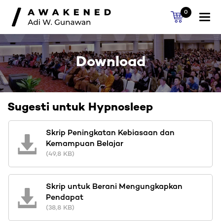
0
Togg
navi
Download
Sugesti untuk Hypnosleep
Skrip Peningkatan Kebiasaan dan
Kemampuan Belajar
(49,8 KB)
Skrip untuk Berani Mengungkapkan
Pendapat
(38,8 KB)