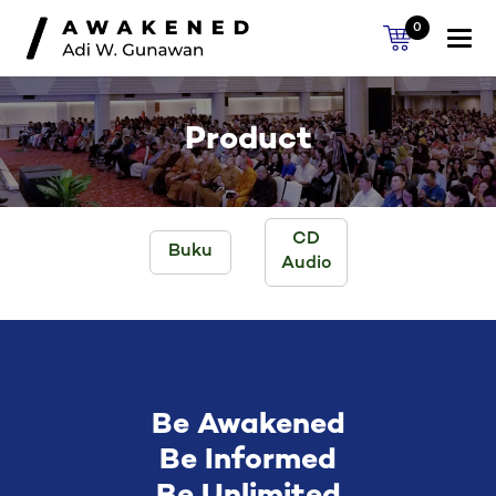
0
Togg
navi
Product
CD
Buku
Audio
Be Awakened
Be Informed