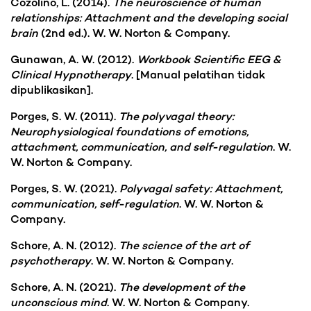
Cozolino, L. (2014).
The neuroscience of human
relationships: Attachment and the developing social
brain
(2nd ed.). W. W. Norton & Company.
Gunawan, A. W. (2012).
Workbook Scientific EEG &
Clinical Hypnotherapy
. [Manual pelatihan tidak
dipublikasikan].
Porges, S. W. (2011).
The polyvagal theory:
Neurophysiological foundations of emotions,
attachment, communication, and self-regulation
. W.
W. Norton & Company.
Porges, S. W. (2021).
Polyvagal safety: Attachment,
communication, self-regulation
. W. W. Norton &
Company.
Schore, A. N. (2012).
The science of the art of
psychotherapy
. W. W. Norton & Company.
Schore, A. N. (2021).
The development of the
unconscious mind
. W. W. Norton & Company.