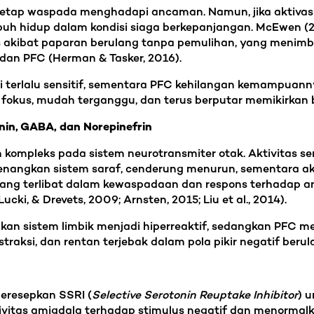
tap waspada menghadapi ancaman. Namun, jika aktivasi 
buh hidup dalam kondisi siaga berkepanjangan. McEwen (2
tres akibat paparan berulang tanpa pemulihan, yang menim
 dan PFC (Herman & Tasker, 2016).
i terlalu sensitif, sementara PFC kehilangan kemampuan
ulit fokus, mudah terganggu, dan terus berputar memikirka
nin, GABA, dan Norepinefrin
 kompleks pada sistem neurotransmiter otak. Aktivitas s
nangkan sistem saraf, cenderung menurun, sementara akt
yang terlibat dalam kewaspadaan dan respons terhadap a
ucki, & Drevets, 2009; Arnsten, 2015; Liu et al., 2014).
 sistem limbik menjadi hiperreaktif, sedangkan PFC mele
raksi, dan rentan terjebak dalam pola pikir negatif berul
meresepkan SSRI (
Selective Serotonin Reuptake Inhibitor
) 
vitas amigdala terhadap stimulus negatif dan menormal