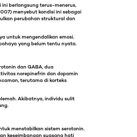
ini berlangsung terus-menerus,
007) menyebut kondisi ini sebagai
bulkan perubahan struktural dan
nya untuk mengendalikan emosi.
n bahaya yang belum tentu nyata.
erotonin dan GABA, dua
ivitas norepinefrin dan dopamin
ncaman, terutama di korteks
mah. Akibatnya, individu sulit
ang.
untuk menstabilkan sistem serotonin.
kan keseimbangan suasana hati