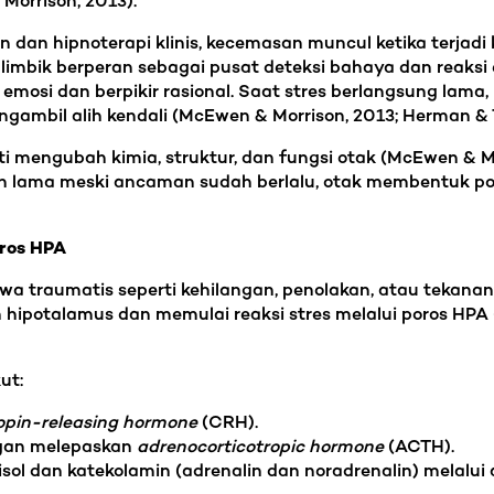
Morrison, 2013).
dan hipnoterapi klinis, kecemasan muncul ketika terjadi
m limbik berperan sebagai pusat deteksi bahaya dan reaksi
 emosi dan berpikir rasional. Saat stres berlangsung lam
gambil alih kendali (McEwen & Morrison, 2013; Herman & T
i mengubah kimia, struktur, dan fungsi otak (McEwen & Mo
lama meski ancaman sudah berlalu, otak membentuk pola
oros HPA
wa traumatis seperti kehilangan, penolakan, atau tekanan 
 hipotalamus dan memulai reaksi stres melalui poros HPA
ut:
ropin-releasing hormone
(CRH).
engan melepaskan
adrenocorticotropic hormone
(ACTH).
sol dan katekolamin (adrenalin dan noradrenalin) melalui a