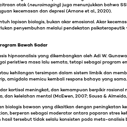
ncitraan otak (
neuroimaging
) juga menunjukkan bahwa SSR
guan kecemasan dan depresi (Arnone et al., 2020).
uh lapisan biologis, bukan akar emosional. Akar kecema
lukan penyembuhan melalui pendekatan psikoterapeutik 
 Program Bawah Sadar
sis hipnoanalisis yang dikembangkan oleh Adi W. Gunawan
ai peristiwa masa lalu semata, tetapi sebagai program emo
, atau kehilangan tersimpan dalam sistem limbik dan mem
irip, amigdala memicu kembali respons bahaya yang sama.
kadar kortisol meningkat, dan kemampuan berpikir rasional
a, dan kelelahan mental (McEwen, 2007; Sousa & Almeida,
nan biologis bawaan yang dikaitkan dengan peningkatan k
litian, berperan sebagai moderator antara paparan stres k
n hasil tersebut tidak selalu konsisten pada meta-analisis 