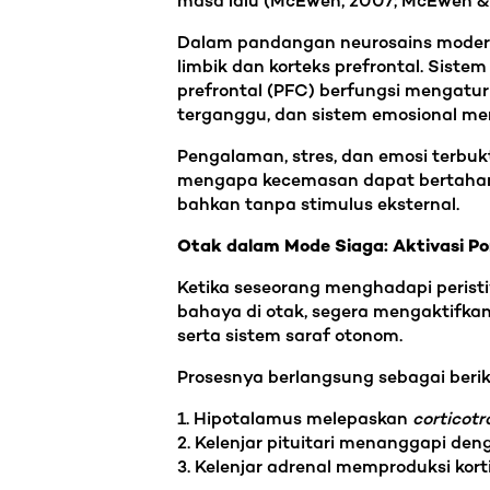
masa lalu (McEwen, 2007; McEwen & 
Dalam pandangan neurosains modern 
limbik dan korteks prefrontal. Siste
prefrontal (PFC) berfungsi mengatur
terganggu, dan sistem emosional men
Pengalaman, stres, dan emosi terbukt
mengapa kecemasan dapat bertahan 
bahkan tanpa stimulus eksternal.
Otak dalam Mode Siaga: Aktivasi P
Ketika seseorang menghadapi peristi
bahaya di otak, segera mengaktifkan
serta sistem saraf otonom.
Prosesnya berlangsung sebagai berik
1. Hipotalamus melepaskan
corticot
2. Kelenjar pituitari menanggapi d
3. Kelenjar adrenal memproduksi korti