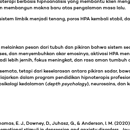
pnoterapi berbasis hipnoanalisis yang membantu klien men
an membangun makna baru atas pengalaman masa lalu.
sistem limbik menjadi tenang, poros HPA kembali stabil,
elainkan pesan dari tubuh dan pikiran bahwa sistem se
es, dan menyembuhkan akar emosinya, aktivasi HPA menur
jadi lebih jernih, fokus meningkat, dan rasa aman tumbuh d
 semata, tetapi dari keselarasan antara pikiran sadar, bawa
arkan dalam program pendidikan hipnoterapis profesional
sikologi kedalaman (
depth psychology
), neurosains, dan
., Thomas, E. J., Downey, D., Juhasz, G., & Anderson, I. M. (2