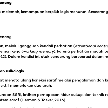
Tenang
FC melemah, kemampuan berpikir logis menurun. Seseorang
tenang.
 melalui gangguan kendali perhatian (
attentional contro
emori kerja (
working memory
), karena perhatian mudah t
 2012). Dalam kondisi ini, otak cenderung beroperasi dala
an Psikologis
apat menata ulang koneksi saraf melalui pengalaman dan 
ektif memerlukan dua arah:
gunaan SSRI, latihan pernapasan, tidur cukup, dan teknik 
tem saraf (Herman & Tasker, 2016).