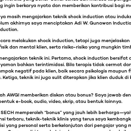
ng ingin berkarya nyata dan memberikan kontribusi bagi m
ya masih mengajarkan teknik shock induction atau induks
m akhirnya saya menciptakan Adi W. Gunawan Induction (A
duction.
cara melakukan shock induction, tetapi juga menjelaskan 
fisik dan mental klien, serta risiko-risiko yang mungkin tim
ngajarkan teknik ini. Pertama, shock induction bersifat 
man bahkan terintimidasi. Bila terapis tidak cermat dan 
mpak negatif pada klien, baik secara psikologis maupun fi
iga, teknik ini juga sulit diterapkan jika klien duduk di 
pakah AWGI memberikan diskon atau bonus? Saya jawab de
tuk e-book, audio, video, skrip, atau bentuk lainnya.
SECH memperoleh “bonus” yang jauh lebih berharga—yaitu 
ensi terbaru, teknik-teknik klinis yang terus saya kemban
i yang personal serta berkelanjutan dari pengajar yang 