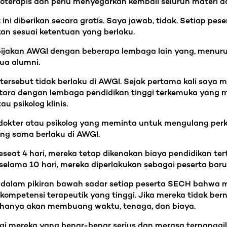
oterapis dan perlu menyegarkan kembali seluruh materi da
ni diberikan secara gratis. Saya jawab, tidak. Setiap pes
an sesuai ketentuan yang berlaku.
ijakan AWGI dengan beberapa lembaga lain yang, menurut
ua alumni.
ersebut tidak berlaku di AWGI. Sejak pertama kali saya 
ra dengan lembaga pendidikan tinggi terkemuka yang me
au psikolog klinis.
kter atau psikolog yang meminta untuk mengulang perku
ang sama berlaku di AWGI.
eseat 4 hari, mereka tetap dikenakan biaya pendidikan te
elama 10 hari, mereka diperlakukan sebagai peserta baru
dalam pikiran bawah sadar setiap peserta SECH bahwa m
tensi terapeutik yang tinggi. Jika mereka tidak berniat
na hanya akan membuang waktu, tenaga, dan biaya.
gi mereka yang benar-benar serius dan merasa terpangg