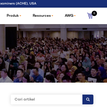
 Examiners (ACHE), USA
0
Produk
Resources
AWG