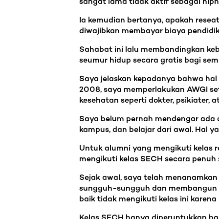
sangat lama tidak aktif sebagai hipn
Ia kemudian bertanya, apakah reseat i
diwajibkan membayar biaya pendidik
Sahabat ini lalu membandingkan keb
seumur hidup secara gratis bagi sem
Saya jelaskan kepadanya bahwa hal t
2008, saya memperlakukan AWGI seta
kesehatan seperti dokter, psikiater, at
Saya belum pernah mendengar ada do
kampus, dan belajar dari awal. Hal y
Untuk alumni yang mengikuti kelas r
mengikuti kelas SECH secara penuh s
Sejak awal, saya telah menanamkan 
sungguh-sungguh dan membangun kompe
baik tidak mengikuti kelas ini kare
Kelas SECH hanya diperuntukkan ba