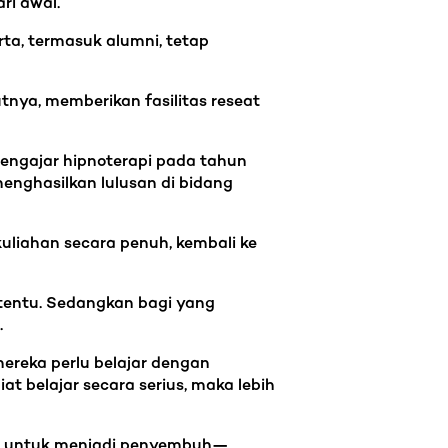
ri awal.
erta, termasuk alumni, tetap
nya, memberikan fasilitas reseat
mengajar hipnoterapi pada tahun
nghasilkan lulusan di bidang
liahan secara penuh, kembali ke
rtentu. Sedangkan bagi yang
.
ereka perlu belajar dengan
 belajar secara serius, maka lebih
il untuk menjadi penyembuh—