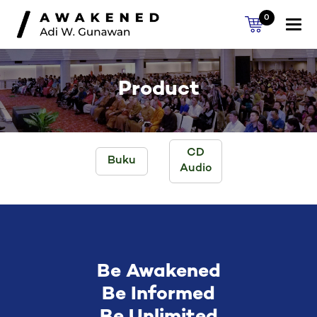
0
Togg
navi
Product
CD
Buku
Audio
Be Awakened
Be Informed