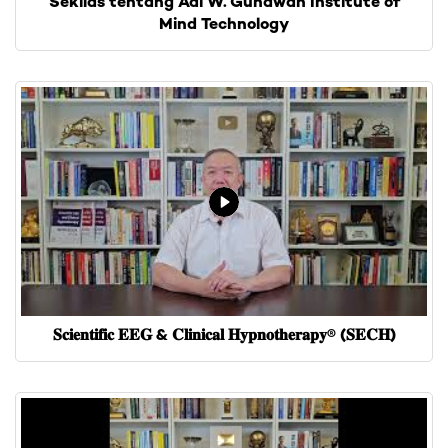
Sekilas tentang Adi W. Gunawan Institute of
Mind Technology
𝐒𝐜𝐢𝐞𝐧𝐭𝐢𝐟𝐢𝐜 𝐄𝐄𝐆 & 𝐂𝐥𝐢𝐧𝐢𝐜𝐚𝐥 𝐇𝐲𝐩𝐧𝐨𝐭𝐡𝐞𝐫𝐚𝐩𝐲® (𝐒𝐄𝐂𝐇)