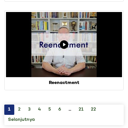
Reenactment
1
2
3
4
5
6
...
21
22
Selanjutnya